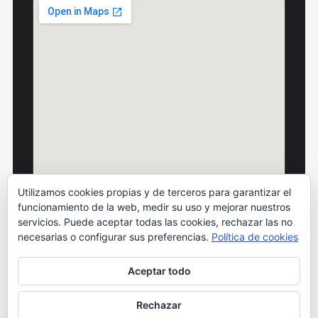
Utilizamos cookies propias y de terceros para garantizar el
funcionamiento de la web, medir su uso y mejorar nuestros
servicios. Puede aceptar todas las cookies, rechazar las no
necesarias o configurar sus preferencias.
Política de cookies
© 2026 Motos Carbó · Todos los derechos
reservados
Aceptar todo
Condiciones de uso
Cláusulas legales
Política de cookies
Privacidad redes sociales
Rechazar