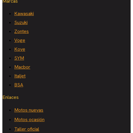
Marcas
Kawasaki
Suzuki
Zontes
Voge
Kove
SYM
Macbor
Italjet
BSA
Enlaces
Motos nuevas
Motos ocasión
Taller oficial