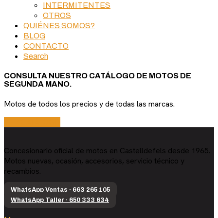
INTERMITENTES
OTROS
QUIÉNES SOMOS?
BLOG
CONTACTO
Search
CONSULTA NUESTRO CATÁLOGO DE MOTOS DE
SEGUNDA MANO.
Motos de todos los precios y de todas las marcas.
VER CATÁLOGO
Concesionario oficial de motos en Castelldefels desde 1965.
Motos nuevas, ocasión, accesorios, servicio técnico y
recambios.
WhatsApp Ventas · 663 265 105
WhatsApp Taller · 650 333 634