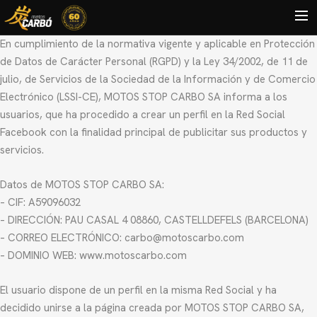
En cumplimiento de la normativa vigente y aplicable en Protección
HOME
de Datos de Carácter Personal (RGPD) y la Ley 34/2002, de 11 de
julio, de Servicios de la Sociedad de la Información y de Comercio
MOTOS USADAS
Electrónico (LSSI-CE), MOTOS STOP CARBO SA informa a los
usuarios, que ha procedido a crear un perfil en la Red Social
QUIÉNES SOMOS?
Facebook con la finalidad principal de publicitar sus productos y
BLOG
servicios.
CONTACTO
Datos de MOTOS STOP CARBO SA:
Search
– CIF: A59096032
– DIRECCIÓN: PAU CASAL 4 08860, CASTELLDEFELS (BARCELONA)
– CORREO ELECTRÓNICO: carbo@motoscarbo.com
– DOMINIO WEB: www.motoscarbo.com
El usuario dispone de un perfil en la misma Red Social y ha
decidido unirse a la página creada por MOTOS STOP CARBO SA,