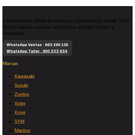
Concesionario oficial de motos en Castelldefels desde 1965.
Motos nuevas, ocasión, accesorios, servicio técnico y
recambios.
WhatsApp Ventas · 663 265 105
WhatsApp Taller · 650 333 634
Marcas
Kawasaki
Suzuki
Zontes
Voge
Kove
SYM
Macbor