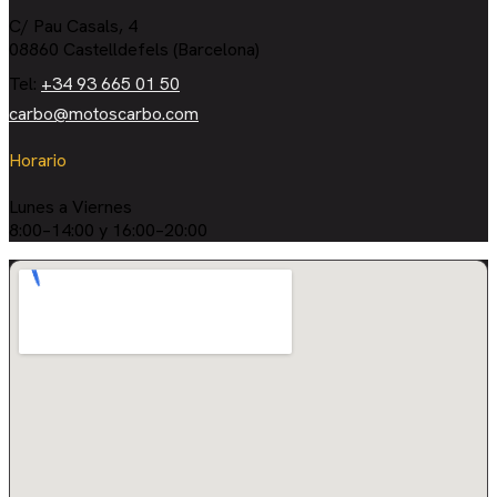
C/ Pau Casals, 4
08860 Castelldefels (Barcelona)
Tel:
+34 93 665 01 50
carbo@motoscarbo.com
Horario
Lunes a Viernes
8:00–14:00 y 16:00–20:00