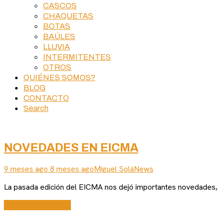
CASCOS
CHAQUETAS
BOTAS
BAÚLES
LLUVIA
INTERMITENTES
OTROS
QUIÉNES SOMOS?
BLOG
CONTACTO
Search
NOVEDADES EN EICMA
9 meses ago
8 meses ago
Miguel Solá
News
La pasada edición del EICMA nos dejó importantes novedades, 
Continue reading →