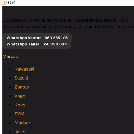
0
0
54
Concesionario oficial de motos en Castelldefels desde 1965.
Motos nuevas, ocasión, accesorios, servicio técnico y recambio
WhatsApp Ventas · 663 265 105
WhatsApp Taller · 650 333 634
Marcas
Kawasaki
Suzuki
Zontes
Voge
Kove
SYM
Macbor
Italjet