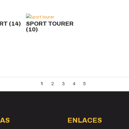
ORT
(14)
SPORT TOURER
(10)
1
2
3
4
5
AS
ENLACES