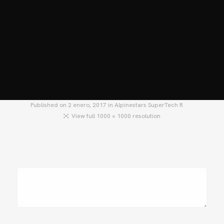
HOME
MOTOS
MOTOS USADAS
QUIÉNES SOMOS?
BLOG
CONTACTO
Published on
2 enero, 2017
in
Alpinestars SuperTech R
View full 1000 × 1000 resolution