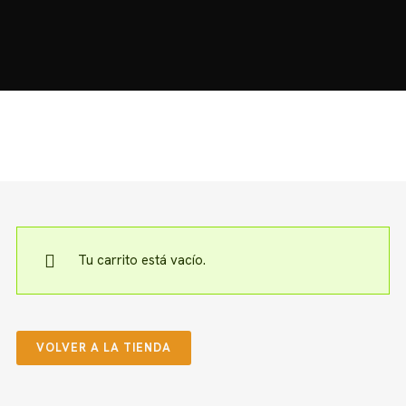
HOME
MOTOS
MOTOS USADAS
QUIÉNES SOMOS?
BLOG
CONTACTO
Tu carrito está vacío.
VOLVER A LA TIENDA