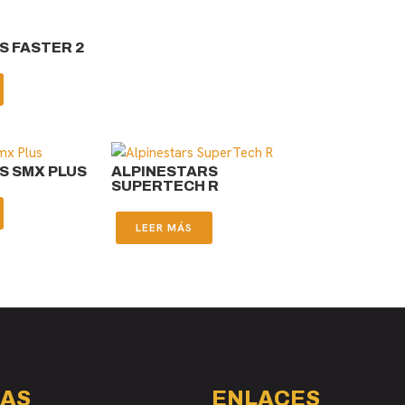
S FASTER 2
S SMX PLUS
ALPINESTARS
SUPERTECH R
LEER MÁS
AS
ENLACES