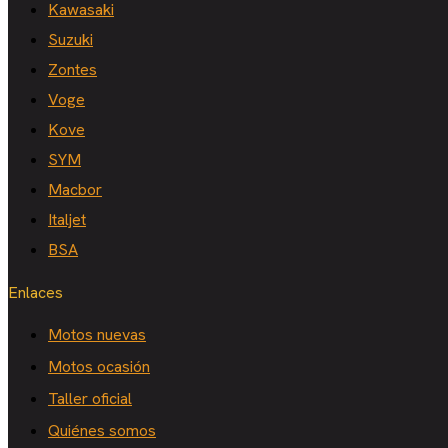
Kawasaki
Suzuki
Zontes
Voge
Kove
SYM
Macbor
Italjet
BSA
Enlaces
Motos nuevas
Motos ocasión
Taller oficial
Quiénes somos