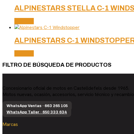
ALPINESTARS STELLA C-1 WIN
Leer más
ALPINESTARS C-1 WINDSTOPPE
Leer más
FILTRO DE BÚSQUEDA DE PRODUCTOS
Concesionario oficial de motos en Castelldefels desde 1965.
Motos nuevas, ocasión, accesorios, servicio técnico y recambio
WhatsApp Ventas · 663 265 105
WhatsApp Taller · 650 333 634
Marcas