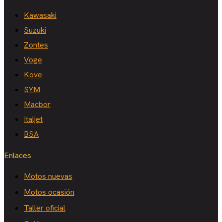
Kawasaki
Suzuki
Zontes
Voge
Kove
SYM
Macbor
Italjet
BSA
Enlaces
Motos nuevas
Motos ocasión
Taller oficial