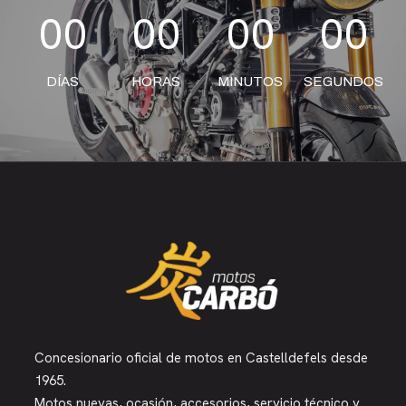
00
00
00
00
DÍAS
HORAS
MINUTOS
SEGUNDOS
Concesionario oficial de motos en Castelldefels desde
1965.
Motos nuevas, ocasión, accesorios, servicio técnico y