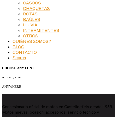
CASCOS
CHAQUETAS
BOTAS
BAÚLES
LLUVIA
INTERMITENTES
OTROS
QUIÉNES SOMOS?
BLOG
CONTACTO
Search
CHOOSE ANY FONT
with any size
ANYWHERE
Concesionario oficial de motos en Castelldefels desde 1965.
Motos nuevas, ocasión, accesorios, servicio técnico y