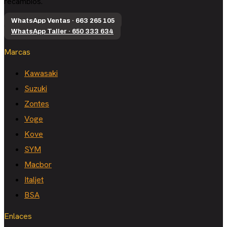
recambios.
WhatsApp Ventas · 663 265 105
WhatsApp Taller · 650 333 634
Marcas
Kawasaki
Suzuki
Zontes
Voge
Kove
SYM
Macbor
Italjet
BSA
Enlaces