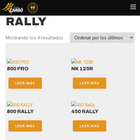
RALLY
HOME
Mostrando los 4 resultados
MOTOS USADAS
QUIÉNES SOMOS?
BLOG
800 PRO
NK 125R
CONTACTO
LEER MÁS
LEER MÁS
Search
800 RALLY
450 RALLY
LEER MÁS
LEER MÁS