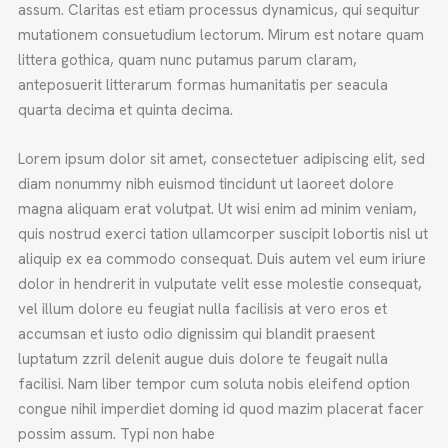
assum. Claritas est etiam processus dynamicus, qui sequitur
mutationem consuetudium lectorum. Mirum est notare quam
littera gothica, quam nunc putamus parum claram,
anteposuerit litterarum formas humanitatis per seacula
quarta decima et quinta decima.
Lorem ipsum dolor sit amet, consectetuer adipiscing elit, sed
diam nonummy nibh euismod tincidunt ut laoreet dolore
magna aliquam erat volutpat. Ut wisi enim ad minim veniam,
quis nostrud exerci tation ullamcorper suscipit lobortis nisl ut
aliquip ex ea commodo consequat. Duis autem vel eum iriure
dolor in hendrerit in vulputate velit esse molestie consequat,
vel illum dolore eu feugiat nulla facilisis at vero eros et
accumsan et iusto odio dignissim qui blandit praesent
luptatum zzril delenit augue duis dolore te feugait nulla
facilisi. Nam liber tempor cum soluta nobis eleifend option
congue nihil imperdiet doming id quod mazim placerat facer
possim assum. Typi non habe