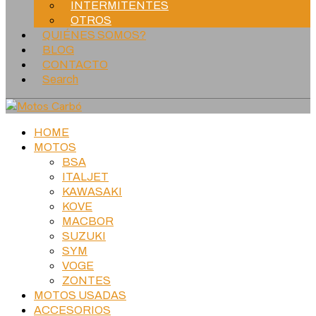
INTERMITENTES
OTROS
QUIÉNES SOMOS?
BLOG
CONTACTO
Search
HOME
MOTOS
BSA
ITALJET
KAWASAKI
KOVE
MACBOR
SUZUKI
SYM
VOGE
ZONTES
MOTOS USADAS
ACCESORIOS