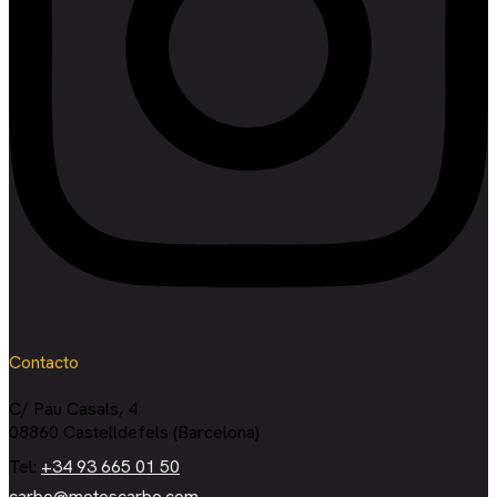
Contacto
C/ Pau Casals, 4
08860 Castelldefels (Barcelona)
Tel:
+34 93 665 01 50
carbo@motoscarbo.com