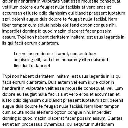
dolor in hendrerit in vulputate velit esse molestie consequat,
vel illum dolore eu feugiat nulla facilisis at vero eros et
accumsan et iusto odio dignissim qui blandit praesent luptatum
zzril delenit augue duis dolore te feugait nulla facilisi. Nam
liber tempor cum soluta nobis eleifend option congue nihil
imperdiet doming id quod mazim placerat facer possim
assum. Typi non habent claritatem insitam; est usus legentis in
iis qui facit eorum claritatem.
Lorem ipsum dolor sit amet, consectetuer
adipiscing elit, sed diam nonummy nibh euismod
tincidunt ut laoreet
Typi non habent claritatem insitam; est usus legentis in iis qui
facit eorum claritatem. Duis autem vel eum iriure dolor in
hendrerit in vulputate velit esse molestie consequat, vel illum
dolore eu feugiat nulla facilisis at vero eros et accumsan et
iusto odio dignissim qui blandit praesent luptatum zzril delenit
augue duis dolore te feugait nulla facilisi. Nam liber tempor
cum soluta nobis eleifend option congue nihil imperdiet
doming id quod mazim placerat facer possim assum. Claritas
est etiam processus dynamicus, qui sequitur mutationem