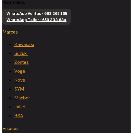
recambios.
WhatsApp Ventas · 663 265 105
WhatsApp Taller · 650 333 634
Marcas
Kawasaki
Suzuki
Zontes
Voge
Kove
SYM
Macbor
Italjet
BSA
Enlaces