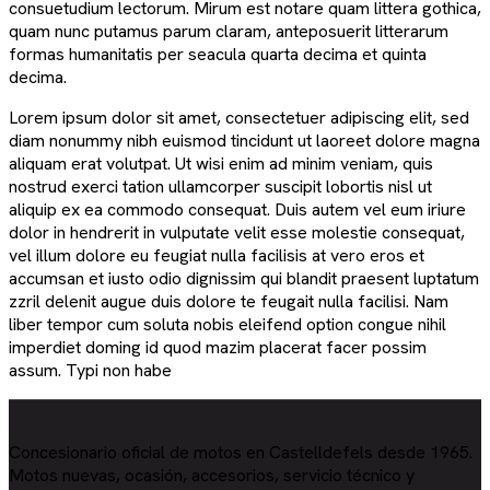
consuetudium lectorum. Mirum est notare quam littera gothica,
quam nunc putamus parum claram, anteposuerit litterarum
formas humanitatis per seacula quarta decima et quinta
decima.
Lorem ipsum dolor sit amet, consectetuer adipiscing elit, sed
diam nonummy nibh euismod tincidunt ut laoreet dolore magna
aliquam erat volutpat. Ut wisi enim ad minim veniam, quis
nostrud exerci tation ullamcorper suscipit lobortis nisl ut
aliquip ex ea commodo consequat. Duis autem vel eum iriure
dolor in hendrerit in vulputate velit esse molestie consequat,
vel illum dolore eu feugiat nulla facilisis at vero eros et
accumsan et iusto odio dignissim qui blandit praesent luptatum
zzril delenit augue duis dolore te feugait nulla facilisi. Nam
liber tempor cum soluta nobis eleifend option congue nihil
imperdiet doming id quod mazim placerat facer possim
assum. Typi non habe
Concesionario oficial de motos en Castelldefels desde 1965.
Motos nuevas, ocasión, accesorios, servicio técnico y