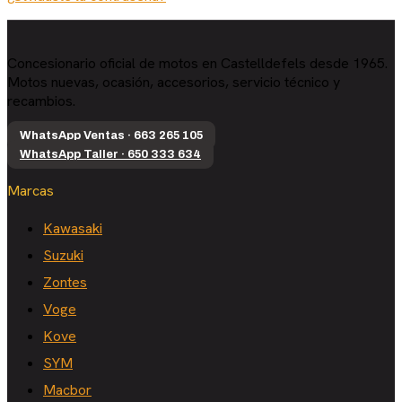
Concesionario oficial de motos en Castelldefels desde 1965.
Motos nuevas, ocasión, accesorios, servicio técnico y
recambios.
WhatsApp Ventas · 663 265 105
WhatsApp Taller · 650 333 634
Marcas
Kawasaki
Suzuki
Zontes
Voge
Kove
SYM
Macbor