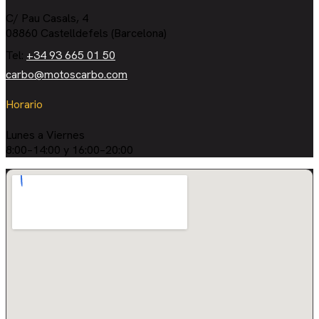
C/ Pau Casals, 4
08860 Castelldefels (Barcelona)
Tel:
+34 93 665 01 50
carbo@motoscarbo.com
Horario
Lunes a Viernes
8:00–14:00 y 16:00–20:00