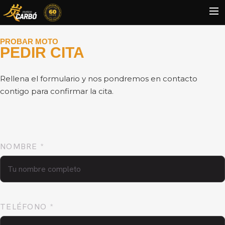
PROBAR MOTO
HOME
PEDIR CITA
MOTOS USADAS
Rellena el formulario y nos pondremos en contacto
QUIÉNES SOMOS?
contigo para confirmar la cita.
BLOG
CONTACTO
Search
NOMBRE *
TELÉFONO *