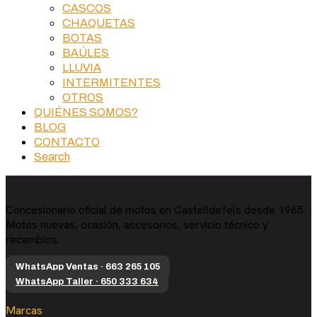
CASCOS
CHAQUETAS
BOTAS
BAÚLES
LLUVIA
INTERMITENTES
OTROS
QUIÉNES SOMOS?
BLOG
CONTACTO
Search
Concesionario oficial de motos en Castelldefels desde 1965.
Motos nuevas, ocasión, accesorios, servicio técnico y
recambios.
WhatsApp Ventas · 663 265 105
WhatsApp Taller · 650 333 634
Marcas