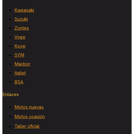
Kawasaki
Suzuki
Zontes
Voge
Kove
SYM
Macbor
Italjet
BSA
Enlaces
Motos nuevas
Motos ocasión
Taller oficial