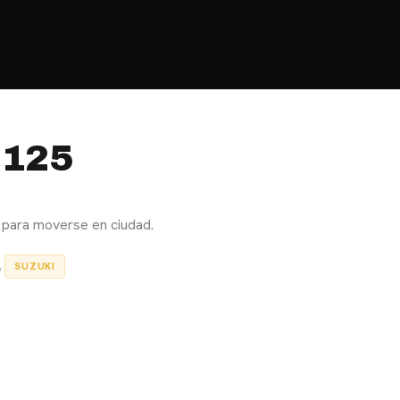
IÉNES SOMOS?
BLOG
CONTACTO
 125
o para moverse en ciudad.
,
SUZUKI