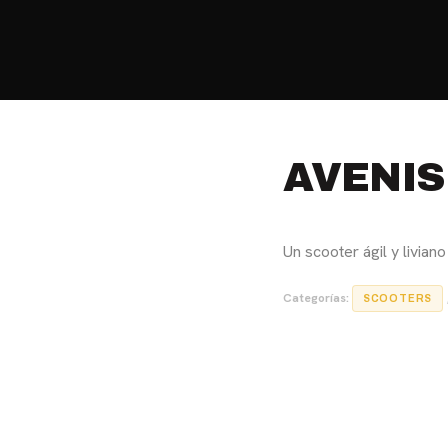
HOME
MOTOS
MOTOS USADAS
QU
AVENIS
Un scooter ágil y livian
Categorías:
SCOOTERS