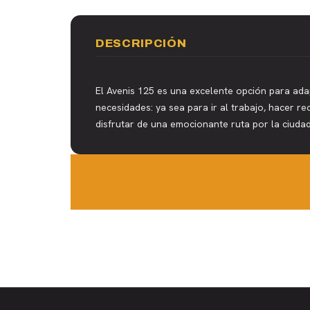
DESCRIPCIÓN
El Avenis 125 es una excelente opción para ada
necesidades: ya sea para ir al trabajo, hacer r
disfrutar de una emocionante ruta por la ciudad