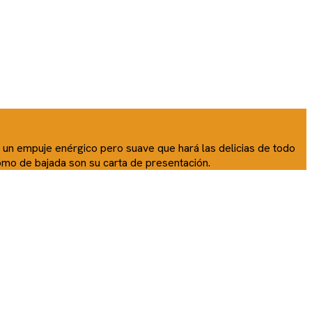
 un empuje enérgico pero suave que hará las delicias de todo
como de bajada son su carta de presentación.