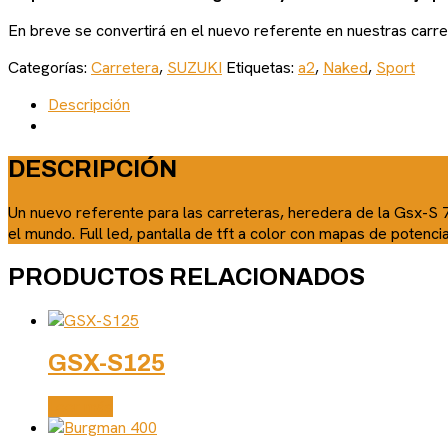
En breve se convertirá en el nuevo referente en nuestras carre
Categorías:
Carretera
,
SUZUKI
Etiquetas:
a2
,
Naked
,
Sport
Descripción
DESCRIPCIÓN
Un nuevo referente para las carreteras, heredera de la Gsx-S 
el mundo. Full led, pantalla de tft a color con mapas de potenc
PRODUCTOS RELACIONADOS
GSX-S125
Leer más