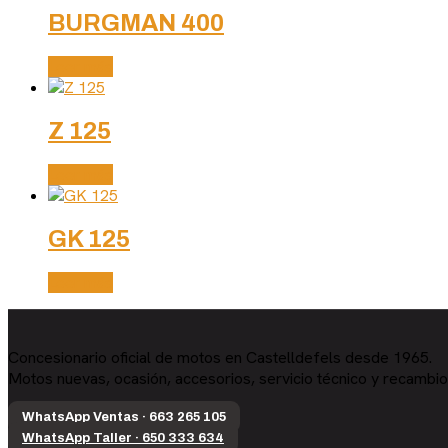
BURGMAN 400
Leer más
Z 125
Leer más
GK 125
Leer más
Concesionario oficial de motos en Castelldefels desde 1965.
Motos nuevas, ocasión, accesorios, servicio técnico y recambio
WhatsApp Ventas · 663 265 105
WhatsApp Taller · 650 333 634