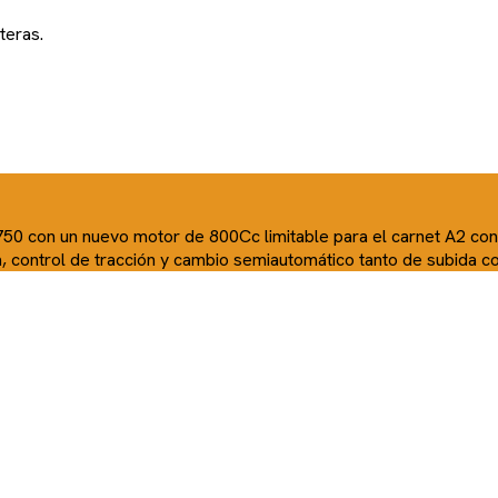
teras.
750 con un nuevo motor de 800Cc limitable para el carnet A2 con
ia, control de tracción y cambio semiautomático tanto de subida 