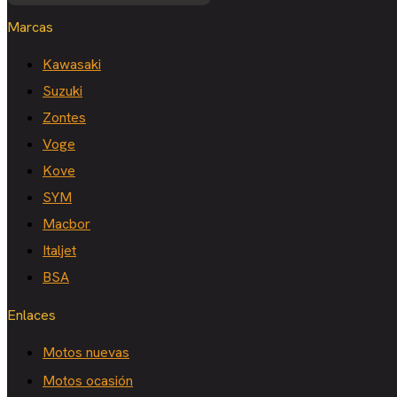
Marcas
Kawasaki
Suzuki
Zontes
Voge
Kove
SYM
Macbor
Italjet
BSA
Enlaces
Motos nuevas
Motos ocasión