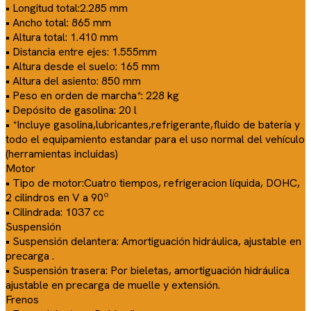
• Longitud total:2.285 mm
• Ancho total: 865 mm
• Altura total: 1.410 mm
• Distancia entre ejes: 1.555mm
• Altura desde el suelo: 165 mm
• Altura del asiento: 850 mm
• Peso en orden de marcha*: 228 kg
• Depósito de gasolina: 20 l
• *Incluye gasolina,lubricantes,refrigerante,fluido de batería y
todo el equipamiento estandar para el uso normal del vehículo
(herramientas incluidas)
Motor
• Tipo de motor:Cuatro tiempos, refrigeracion líquida, DOHC,
2 cilindros en V a 90º
• Cilindrada: 1037 cc
Suspensión
• Suspensión delantera: Amortiguación hidráulica, ajustable en
precarga .
• Suspensión trasera: Por bieletas, amortiguación hidráulica
ajustable en precarga de muelle y extensión.
Frenos