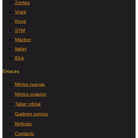
Zontes
Voge
Kove
SYM
Macbor
Italjet
BSA
Enlaces
Motos nuevas
Motos ocasión
Taller oficial
Quiénes somos
Noticias
Contacto