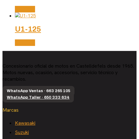
Leer más
U1-125
Leer más
Concesionario oficial de motos en Castelldefels desde 1965.
Motos nuevas, ocasión, accesorios, servicio técnico y
recambios.
WhatsApp Ventas · 663 265 105
WhatsApp Taller · 650 333 634
Marcas
Kawasaki
Suzuki