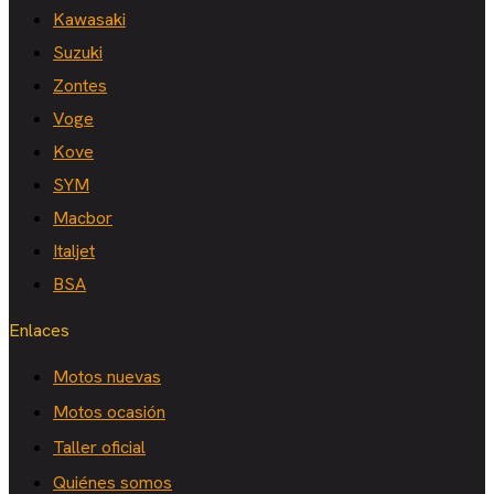
Kawasaki
Suzuki
Zontes
Voge
Kove
SYM
Macbor
Italjet
BSA
Enlaces
Motos nuevas
Motos ocasión
Taller oficial
Quiénes somos