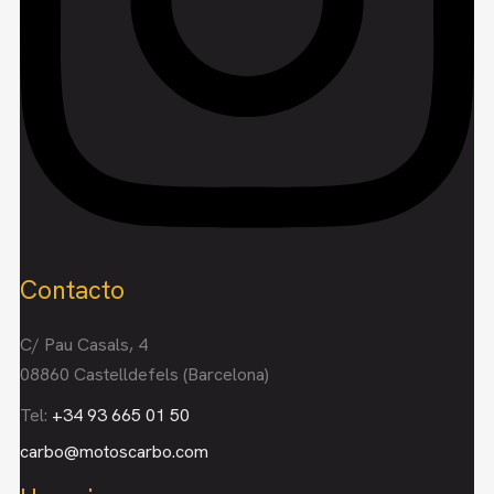
Contacto
C/ Pau Casals, 4
08860 Castelldefels (Barcelona)
Tel:
+34 93 665 01 50
carbo@motoscarbo.com