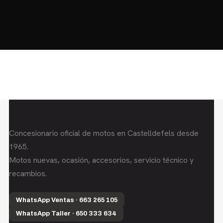
HOME
MOTOS
MOTOS USADAS
QUIÉNES SOMOS?
BLOG
CONTACTO
Concesionario oficial de motos en Castelldefels desde
1965.
Motos nuevas, ocasión, accesorios, servicio técnico y
recambios.
WhatsApp Ventas · 663 265 105
WhatsApp Taller · 650 333 634