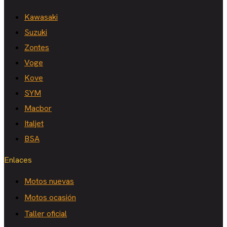
Kawasaki
Suzuki
Zontes
Voge
Kove
SYM
Macbor
Italjet
BSA
Enlaces
Motos nuevas
Motos ocasión
Taller oficial