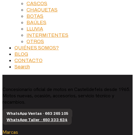
CASCOS
CHAQUETAS
BOTAS
BAÚLES
LLUVIA
INTERMITENTES
OTROS
QUIÉNES SOMOS?
BLOG
CONTACTO
Search
Concesionario oficial de motos en Castelldefels desde 1965.
Motos nuevas, ocasión, accesorios, servicio técnico y
recambios.
WhatsApp Ventas · 663 265 105
WhatsApp Taller · 650 333 634
Marcas