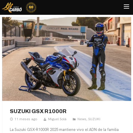
HOME
MOTOS USADAS
QUIÉNES SOMOS?
BLOG
CONTACTO
Search
SUZUKI GSX R1000R
11 meses ago
Miguel Solá
News
,
SUZUKI
La Suzuki GSX-R1000R 2025 mantiene vivo el ADN de la familia