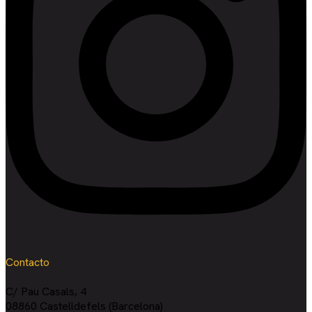
Contacto
C/ Pau Casals, 4
08860 Castelldefels (Barcelona)