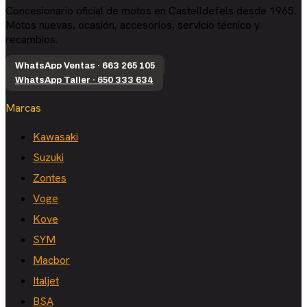
Concesionario oficial de motos en Castelldefels desde 1965.
Motos nuevas, ocasión, accesorios, servicio técnico y
recambios.
WhatsApp Ventas · 663 265 105
WhatsApp Taller · 650 333 634
Marcas
Kawasaki
Suzuki
Zontes
Voge
Kove
SYM
Macbor
Italjet
BSA