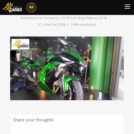
Published on
13 marzo, 2018
in
K-Days Marzo 2018
View full 2560 × 1440 resolution
HOME
MOTOS USADAS
QUIÉNES SOMOS?
BLOG
CONTACTO
Search