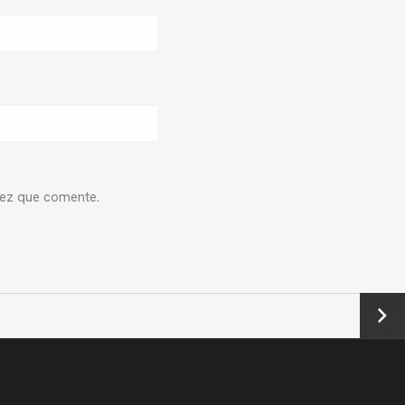
vez que comente.
Next
→