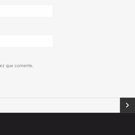
vez que comente.
Next
→