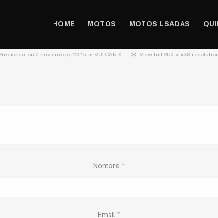
HOME
MOTOS
MOTOS USADAS
QUI
Published on
2 noviembre, 2015
in
VULCAN S
View full 950 × 633 resolutio
Nombre
*
Email
*