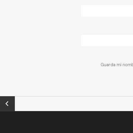
Guarda mi nombr
←
Previo
us