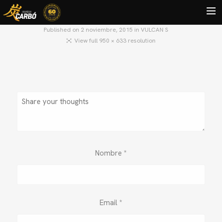
Published on
2 noviembre, 2015
in
VULCAN S
View full 950 × 633 resolution
HOME
MOTOS USADAS
QUIÉNES SOMOS?
BLOG
CONTACTO
Search
Nombre
*
Email
*