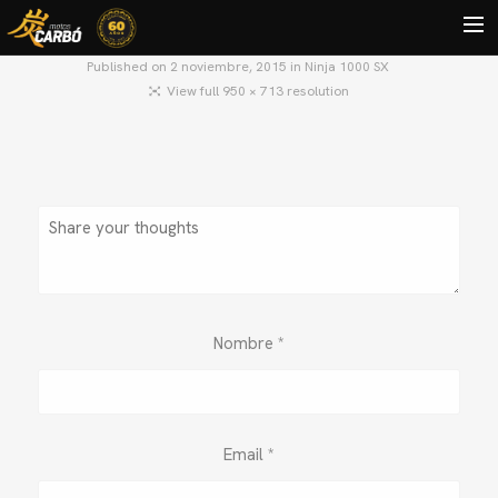
Published on
2 noviembre, 2015
in
Ninja 1000 SX
View full 950 × 713 resolution
HOME
MOTOS USADAS
QUIÉNES SOMOS?
BLOG
CONTACTO
Search
Nombre
*
Email
*