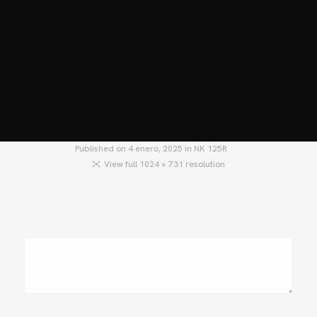
HOME
MOTOS
MOTOS USADAS
QUIÉNES SOMOS?
BLOG
CONTACTO
Published on
4 enero, 2025
in
NK 125R
View full 1024 × 731 resolution