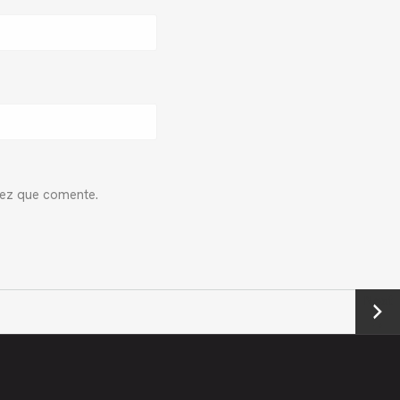
vez que comente.
Next
→