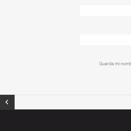
Guarda mi nombr
←
Previo
us