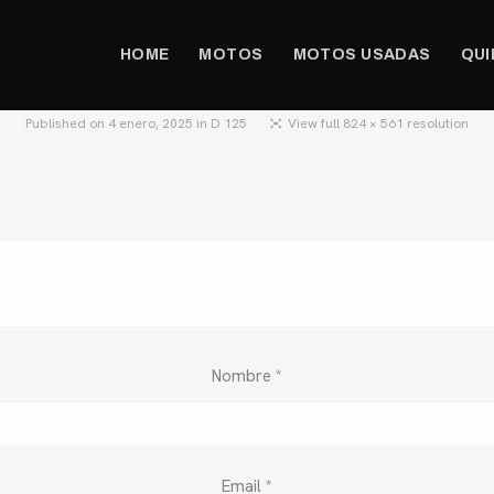
HOME
MOTOS
MOTOS USADAS
QUI
Published on
4 enero, 2025
in
D 125
View full 824 × 561 resolution
Nombre
*
Email
*