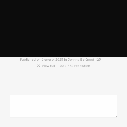
HOME
MOTOS
MOTOS USADAS
QUIÉNES SOMOS?
BLOG
CONTACTO
Published on
6 enero, 2025
in
Johnny Be Good 125
View full 1100 × 730 resolution