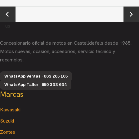
←
Next
Previo
→
us
Concesionario oficial de motos en Castelldefels desde 1965.
Motos nuevas, ocasión, accesorios, servicio técnico y
recambios.
WhatsApp Ventas · 663 265 105
WhatsApp Taller · 650 333 634
Marcas
Kawasaki
Suzuki
Zontes