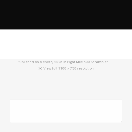
HOME
MOTOS
MOTOS USADAS
QUIÉNES SOMOS?
BLOG
CONTACTO
Published on
6 enero, 2025
in
Eight Mile 500 Scrambler
View full 1100 × 730 resolution