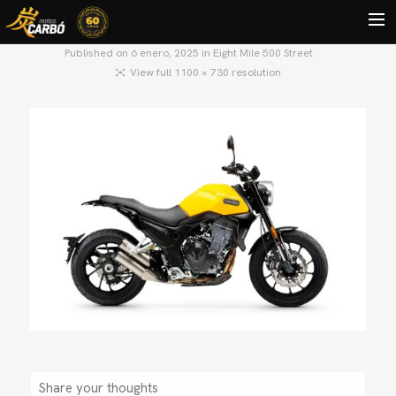
Published on
6 enero, 2025
in
Eight Mile 500 Street
View full 1100 × 730 resolution
HOME
MOTOS USADAS
QUIÉNES SOMOS?
BLOG
CONTACTO
Search