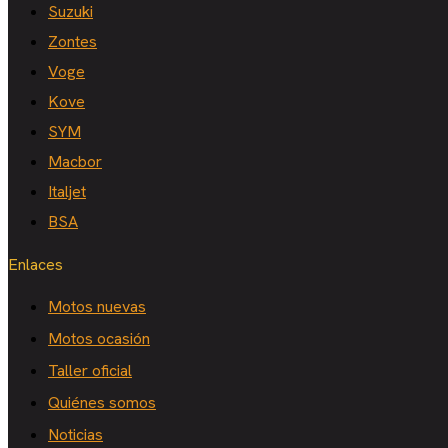
Suzuki
Zontes
Voge
Kove
SYM
Macbor
Italjet
BSA
Enlaces
Motos nuevas
Motos ocasión
Taller oficial
Quiénes somos
Noticias