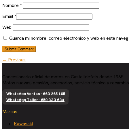
Nombre
*
Email
*
Web
Guarda mi nombre, correo electrónico y web en este naveg
← Previous
Concesionario oficial de motos en Castelldefels desde 1965.
Motos nuevas, ocasión, accesorios, servicio técnico y recambio
WhatsApp Ventas · 663 265 105
WhatsApp Taller · 650 333 634
Marcas
Kawasaki