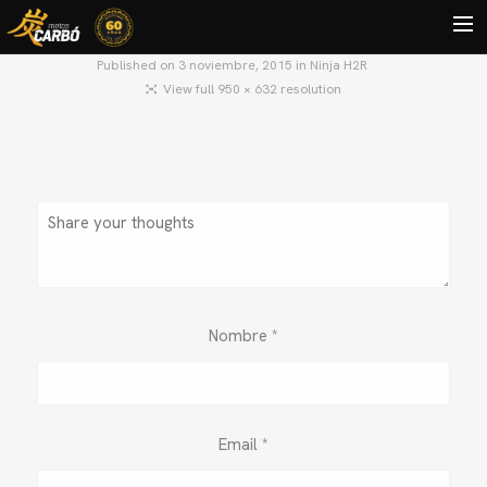
Published on
3 noviembre, 2015
in
Ninja H2R
View full 950 × 632 resolution
HOME
MOTOS USADAS
QUIÉNES SOMOS?
BLOG
CONTACTO
Search
Nombre
*
Email
*