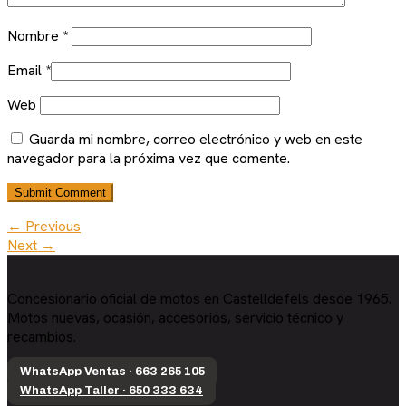
Nombre
*
Email
*
Web
Guarda mi nombre, correo electrónico y web en este
navegador para la próxima vez que comente.
← Previous
Next →
Concesionario oficial de motos en Castelldefels desde 1965.
Motos nuevas, ocasión, accesorios, servicio técnico y
recambios.
WhatsApp Ventas · 663 265 105
WhatsApp Taller · 650 333 634