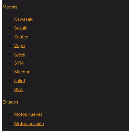
Marcas
Kawasaki
Suzuki
Zontes
Voge
Kove
SYM
Macbor
Italjet
BSA
Enlaces
Motos nuevas
Motos ocasión