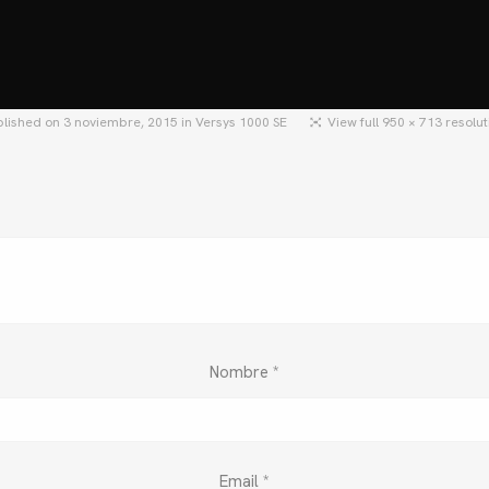
HOME
MOTOS
MOTOS USADAS
QU
blished on
3 noviembre, 2015
in
Versys 1000 SE
View full 950 × 713 resolu
Nombre
*
Email
*