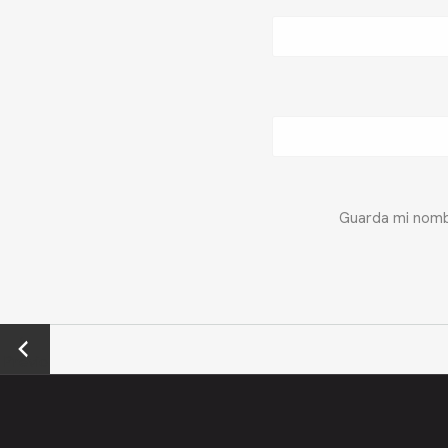
Guarda mi nombr
←
Previo
us