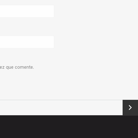
vez que comente.
Next
→