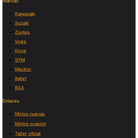
Marcas
Kawasaki
Suzuki
Zontes
Voge
Kove
SYM
Macbor
Italjet
BSA
Enlaces
Motos nuevas
Motos ocasión
Taller oficial