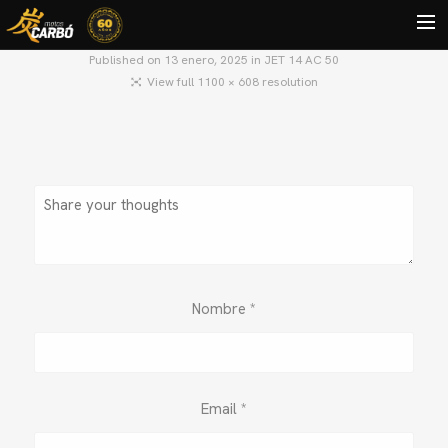
Published on
13 enero, 2025
in
JET 14 AC 50
View full 1100 × 608 resolution
HOME
MOTOS USADAS
QUIÉNES SOMOS?
BLOG
CONTACTO
Search
Nombre
*
Email
*