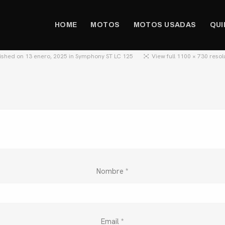
HOME
MOTOS
MOTOS USADAS
QUI
ished on
13 enero, 2025
in
Symphony ST LC 125
View full 1100 × 730 resol
Nombre
*
Email
*