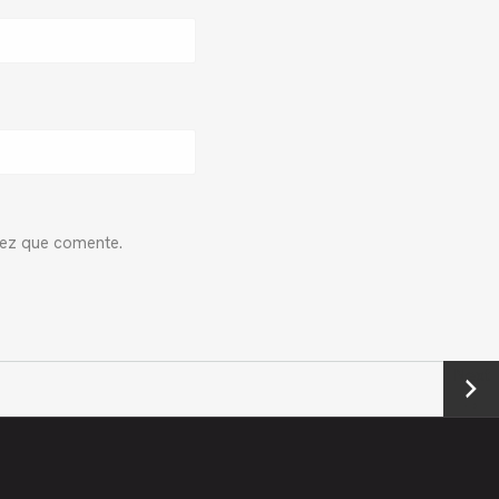
vez que comente.
Next
→