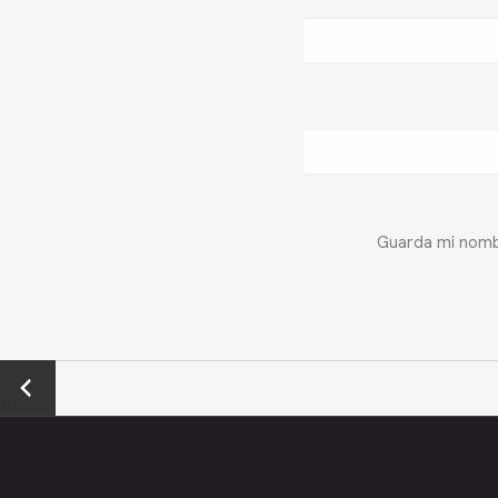
Guarda mi nombr
←
Previo
us