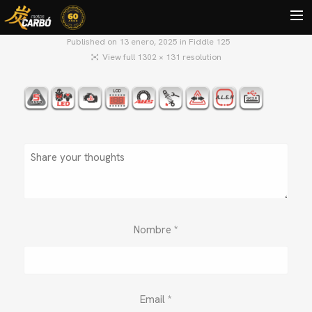
Published on
13 enero, 2025
in
Fiddle 125
View full 1302 × 131 resolution
HOME
MOTOS USADAS
QUIÉNES SOMOS?
BLOG
CONTACTO
Search
Nombre
*
Email
*