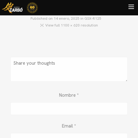
Published on
14 enero, 2025
in
GSX-R125
View full 1100 × 620 resolution
HOME
MOTOS USADAS
QUIÉNES SOMOS?
BLOG
CONTACTO
Search
Nombre
*
Email
*