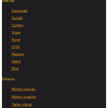
Marcas
Kawasaki
Suzuki
Zontes
Voge
Kove
SYM
Macbor
Italjet
BSA
Enlaces
Motos nuevas
Motos ocasión
Taller oficial