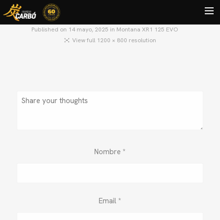
Published on
14 mayo, 2025
in
Montana XR1 125 EVO
View full 1200 × 800 resolution
HOME
MOTOS USADAS
QUIÉNES SOMOS?
BLOG
CONTACTO
Search
Nombre
*
Email
*