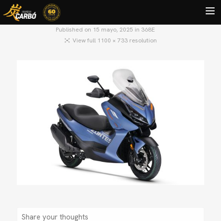
Published on
15 mayo, 2025
in
368E
View full 1100 × 733 resolution
HOME
MOTOS USADAS
QUIÉNES SOMOS?
BLOG
CONTACTO
Search