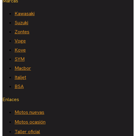
Marcas
Kawasaki
Suzuki
Zontes
Voge
Kove
SYM
Macbor
Italjet
BSA
Enlaces
Motos nuevas
Motos ocasión
Taller oficial